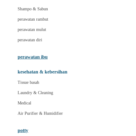
London Taxi
Shampo & Sabun
Love To Dream
perawatan rambut
perawatan mulut
M
perawatan diri
Magformers
Mama's Choice
perawatan ibu
Mamas&Papas
kesehatan & kebersihan
Mamaway
Tissue basah
Maxi Cosi
Laundry & Cleaning
Megabloks
Medical
Micro
Air Purifier & Humidifier
MiDeer
Mimi & Lula
potty
Mini Monkey