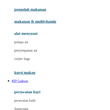
Joie
pengolah makanan
Joolz
Jujube
makanan & multivitamin
K
alat menyusui
Kiddycuts
pompa asi
Kumon
penyimpanan asi
L
cooler bags
Leapfrog
kursi makan
Leclerc
RTP Grabwin
Lee Vierra
Lillebaby
perawatan bayi
Little Bird Told Me
perawatan kulit
Little Miss Janis
Sunscreen