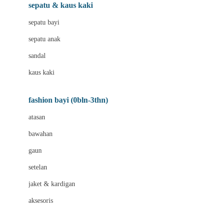
Beauty Barn
sepatu & kaus kaki
Bio Oil
sepatu bayi
Biolane
sepatu anak
Bite Fighters
sandal
Bizzi Growin
kaus kaki
Blackmores
fashion bayi (0bln-3thn)
Blooming Marvellous
atasan
Bonnels
bawahan
Bravado
gaun
Bruder
setelan
Brush Baby
jaket & kardigan
Buds Organics
aksesoris
Bugaboo
Buggygear