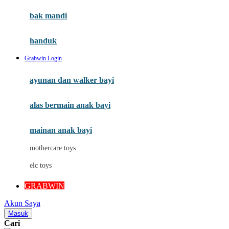
Moby
bak mandi
Momami
handuk
Mothercare
Grabwin Login
Mustela
ayunan dan walker bayi
My Buddy Tag
My K
alas bermain anak bayi
N
mainan anak bayi
Naif
mothercare toys
Nike
elc toys
Nordic Natural
GRABWIN
Nuby
Akun Saya
Nuna
Masuk
Cari