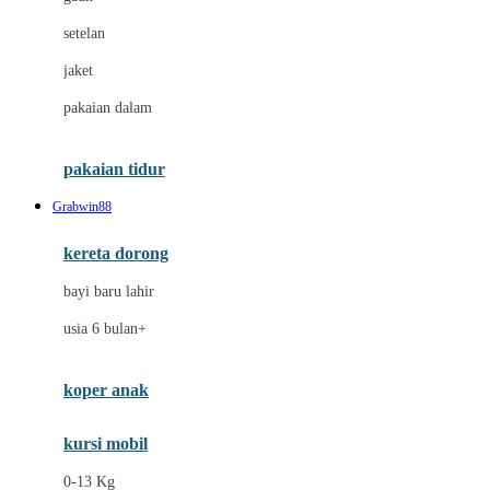
Dae Organics
setelan
Docare
jaket
Doona
pakaian dalam
Down To Earth
Drew
pakaian tidur
Dr. Brown's
Grabwin88
E
kereta dorong
ELC
bayi baru lahir
Ergobaby
usia 6 bulan+
Expert Care
koper anak
Ezyroller
kursi mobil
F
0-13 Kg