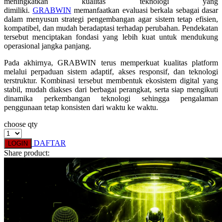
meningkatkan kualitas teknologi yang
dimiliki.
GRABWIN
memanfaatkan evaluasi berkala sebagai dasar
Xootz
dalam menyusun strategi pengembangan agar sistem tetap efisien,
kompatibel, dan mudah beradaptasi terhadap perubahan. Pendekatan
tersebut menciptakan fondasi yang lebih kuat untuk mendukung
Y
operasional jangka panjang.
Yamatoya
Pada akhirnya, GRABWIN terus memperkuat kualitas platform
melalui perpaduan sistem adaptif, akses responsif, dan teknologi
Z
terstruktur. Kombinasi tersebut membentuk ekosistem digital yang
stabil, mudah diakses dari berbagai perangkat, serta siap mengikuti
Zaxy
dinamika perkembangan teknologi sehingga pengalaman
penggunaan tetap konsisten dari waktu ke waktu.
Zoggs
choose qty
0-9
DAFTAR
LOGIN
4Moms
Share product:
59S