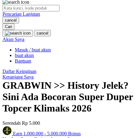
O
Pencarian Lanjutan
Oh Ma Grain
cancel
Okiedog
Cari
cancel
P
Akun Saya
Masuk / buat akun
Peachy
buat akun
Phil & Ted's
Bantuan
Philips Avent
Daftar Keinginan
Keranjang Saya
Pigeon
GRABWIN >> History Jelek?
Playgro
Sini Ada Bocoran Super Duper
Poled Global
Topcer Klimaks 2026
Ponycycle
Serendah
Rp 5.000
Puma
Earn
1.000.000
-
5.000.000
Bonus
Pureats